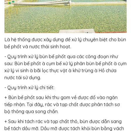
Là hệ thống được xây dựng để xử lý chuyên biệt cho bùn
bể phốt và nước thải sinh hoạt.
- Quy trình xử lý bùn bể phốt qua các công đoạn như
sau: Bùn bể phốt à cụm bể xử lý phân bùn bể phốt à cụm
xử lý vi sinh à bãi lọc thực vật à khử trùng à Hồ chứa
nước tái sử dụng.
- Quy trình xử lý chi tiết:
+ Bùn bể phốt sau khi thu gom về được đổ vào ngăn
tiếp nhận. Tại đây, rác và tạp chất được phân tách sơ
bộ thông qua song chắn.
+ Sau khi tách rác và tạp chất thô, bùn được dẫn sang
bể tách dầu mỡ. Dầu mỡ được tách khỏi bùn bằng vách