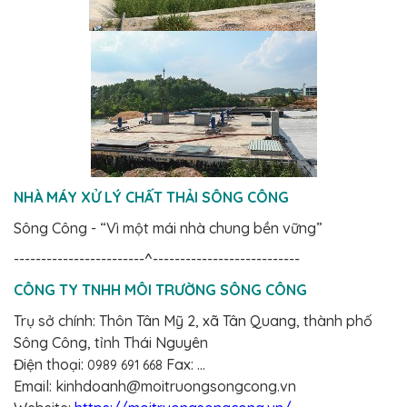
NHÀ MÁY XỬ LÝ CHẤT THẢI SÔNG CÔNG
Sông Công - “Vì một mái nhà chung bền vững”
------------------------^---------------------------
CÔNG TY TNHH MÔI TRƯỜNG SÔNG CÔNG
Trụ sở chính: Thôn Tân Mỹ 2, xã Tân Quang, thành phố
Sông Công, tỉnh Thái Nguyên
Điện thoại:
Fax: ...
0989 691 668
Email: kinhdoanh@moitruongsongcong.vn