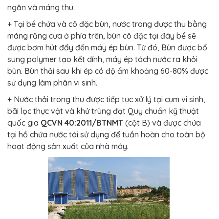
ngăn và máng thu.
+ Tại bể chứa và cô đặc bùn, nước trong được thu bằng
máng răng cưa ở phía trên, bùn cô đặc tại đáy bể sẽ
được bơm hút đẩy đến máy ép bùn. Từ đó, Bùn được bổ
sung polymer tạo kết dính, máy ép tách nước ra khỏi
bùn. Bùn thải sau khi ép có độ ẩm khoảng 60-80% được
sử dụng làm phân vi sinh.
+ Nước thải trong thu được tiếp tục xử lý tại cụm vi sinh,
bãi lọc thực vật và khử trùng đạt Quy chuẩn kỹ thuật
quốc gia
QCVN 40:2011/BTNMT
(cột B) và được chứa
tại hồ chứa nước tái sử dụng để tuần hoàn cho toàn bộ
hoạt động sản xuất của nhà máy.