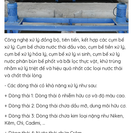
Công nghệ xử lý đồng bộ, tiên tiến, kết hợp các cụm bể
xử lý: Cụm bể chứa nước thải đầu vào, cụm bể tiền xử lý,
cụm bể xử lý hóa lý, cụm bể xử lý vi sinh, cụm bể xử lý
nước phân bùn bể phốt và bãi lọc thực vật, khử trùng
nhằm xử lý triệt để và hiệu quả nhất các loại nước thải
và chất thải lỏng.
- Các dòng thải có khả năng xử lý như sau:
+ Dòng thải 1: Dòng thải ô nhiễm hữu cơ và độ màu cao.
+ Dòng thải 2: Dòng thải chứa dầu mỡ, dung môi hữu cơ.
+ Dòng thải 3: Dòng thải chứa kim loại nặng như Niken,
Kẽm, Chì, Cadimi, …