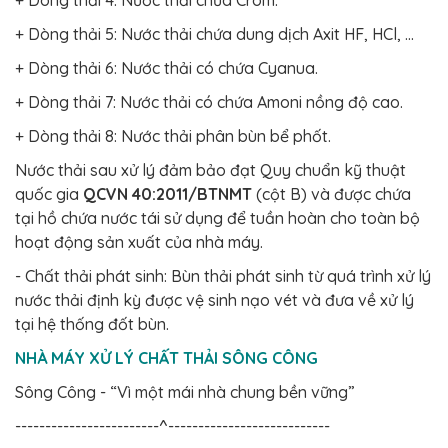
+ Dòng thải 4: Nước thải chứa Crôm.
+ Dòng thải 5: Nước thải chứa dung dịch Axit HF, HCl, …
+ Dòng thải 6: Nước thải có chứa Cyanua.
+ Dòng thải 7: Nước thải có chứa Amoni nồng độ cao.
+ Dòng thải 8: Nước thải phân bùn bể phốt.
Nước thải sau xử lý đảm bảo đạt Quy chuẩn kỹ thuật
quốc gia
QCVN 40:2011/BTNMT
(cột B) và được chứa
tại hồ chứa nước tái sử dụng để tuần hoàn cho toàn bộ
hoạt động sản xuất của nhà máy.
- Chất thải phát sinh: Bùn thải phát sinh từ quá trình xử lý
nước thải định kỳ được vệ sinh nạo vét và đưa về xử lý
tại hệ thống đốt bùn.
NHÀ MÁY XỬ LÝ CHẤT THẢI SÔNG CÔNG
Sông Công - “Vì một mái nhà chung bền vững”
------------------------^---------------------------